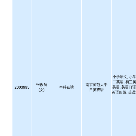
小学语文, 小学
二英语, 初三英
张教员
南京师范大学
本科在读
英语, 英语口语
2003995
(女)
日英双语
英语四级, 英