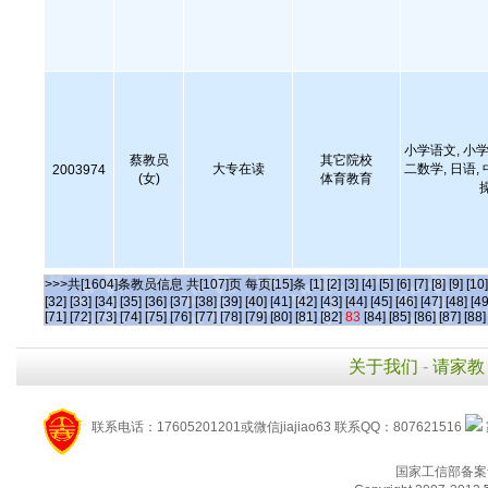
小学语文, 小学
蔡教员
其它院校
大专在读
二数学, 日语,
2003974
(女)
体育教育
>>>共[1604]条教员信息 共[107]页 每页[15]条
[1]
[2]
[3]
[4]
[5]
[6]
[7]
[8]
[9]
[10]
[32]
[33]
[34]
[35]
[36]
[37]
[38]
[39]
[40]
[41]
[42]
[43]
[44]
[45]
[46]
[47]
[48]
[49
[71]
[72]
[73]
[74]
[75]
[76]
[77]
[78]
[79]
[80]
[81]
[82]
83
[84]
[85]
[86]
[87]
[88]
关于我们
-
请家教
联系电话：17605201201或微信jiajiao63 联系QQ：807621516
国家工信部备案