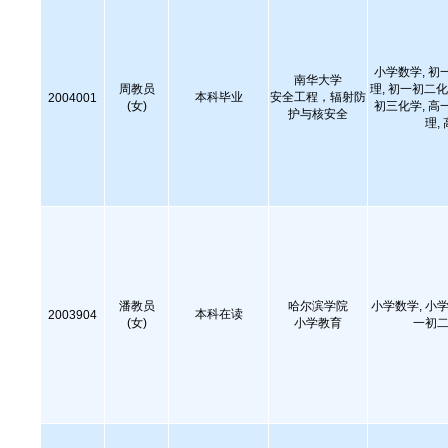
小学数学, 初
南华大学
周教员
理, 初一初二化
本科毕业
安全工程，辐射防
2004001
(女)
初三化学, 高
护与核安全
理,
潘教员
哈尔滨学院
小学数学, 小学
本科在读
2003904
(女)
小学教育
一初二