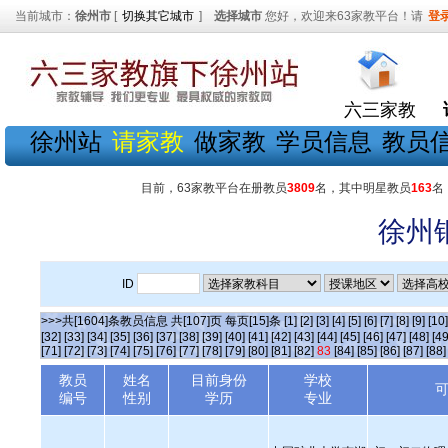
当前城市：
徐州市
[
切换其它城市
]
选择城市
您好，欢迎来63家教平台！请
登
六三家教
徐州站
请家教
做家教
学员信息
教员
目前，63家教平台在册教员
3809
名，其中明星教员
163
名
徐州
ID
>>>共[1604]条教员信息 共[107]页 每页[15]条
[1]
[2]
[3]
[4]
[5]
[6]
[7]
[8]
[9]
[10]
[32]
[33]
[34]
[35]
[36]
[37]
[38]
[39]
[40]
[41]
[42]
[43]
[44]
[45]
[46]
[47]
[48]
[49
[71]
[72]
[73]
[74]
[75]
[76]
[77]
[78]
[79]
[80]
[81]
[82]
83
[84]
[85]
[86]
[87]
[88]
教员
姓名
目前身份
学校
编号
性别
学历
专业