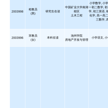
小学数学, 小学
中国矿业大学南湖
一初二数学, 
程教员
研究生在读
校区
学, 初三英语, 
2003998
(男)
土木工程
化学, 高一高二
三数学, 
宋教员
池州学院
本科在读
小学语文, 
2003996
(女)
房地产开发与管理