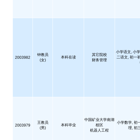
小学语文, 小学
钟教员
其它院校
本科在读
二语文, 初一
2003982
(女)
财务管理
中国矿业大学南湖
王教员
小学数学, 初
本科毕业
校区
2003979
(男)
理, 初
机器人工程