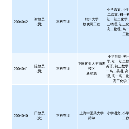
小学语文, 小学
二语文, 初一
谢教员
郑州大学
初一初二化学, 
本科在读
2004042
(男)
物联网工程
三物理, 初三化
高二物理, 高一
三物
小学英语, 初
学, 初一初二物
中国矿业大学南湖
陈教员
英语, 初三数学,
本科在读
校区
2004041
(男)
一高二英语, 
新能源
理, 高一高二化
高三化学,
田教员
上海中医药大学
小学语文, 小学
本科在读
2004040
(女)
药学
二数