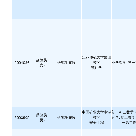
江苏师范大学泉山
赵教员
研究生在读
校区
小学数学, 初
2004036
(女)
统计学
中国矿业大学南湖
初一初二数学,
蔡教员
研究生在读
校区
化学, 初三数学,
2003905
(男)
安全工程
一高二物