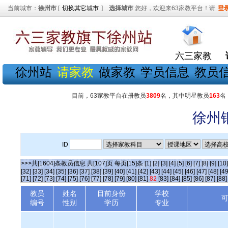
当前城市：
徐州市
[
切换其它城市
]
选择城市
您好，欢迎来63家教平台！请
登
六三家教
徐州站
请家教
做家教
学员信息
教员
目前，63家教平台在册教员
3809
名，其中明星教员
163
名
徐州
ID
>>>共[1604]条教员信息 共[107]页 每页[15]条
[1]
[2]
[3]
[4]
[5]
[6]
[7]
[8]
[9]
[10]
[32]
[33]
[34]
[35]
[36]
[37]
[38]
[39]
[40]
[41]
[42]
[43]
[44]
[45]
[46]
[47]
[48]
[49
[71]
[72]
[73]
[74]
[75]
[76]
[77]
[78]
[79]
[80]
[81]
82
[83]
[84]
[85]
[86]
[87]
[88]
教员
姓名
目前身份
学校
编号
性别
学历
专业