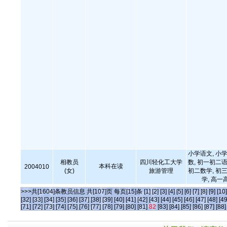
小学语文, 小学
相教员
四川轻化工大学
数, 初一初二语
本科在读
2004010
(女)
旅游管理
初二数学, 初三
学, 高一
>>>共[1604]条教员信息 共[107]页 每页[15]条
[1]
[2]
[3]
[4]
[5]
[6]
[7]
[8]
[9]
[10]
[32]
[33]
[34]
[35]
[36]
[37]
[38]
[39]
[40]
[41]
[42]
[43]
[44]
[45]
[46]
[47]
[48]
[49
[71]
[72]
[73]
[74]
[75]
[76]
[77]
[78]
[79]
[80]
[81]
82
[83]
[84]
[85]
[86]
[87]
[88]