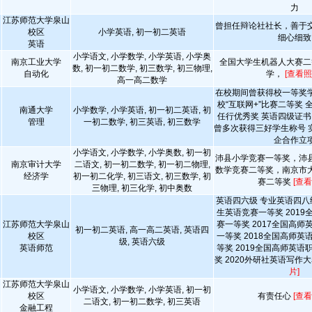
力
江苏师范大学泉山
曾担任辩论社社长，善于
校区
小学英语, 初一初二英语
细心细致
英语
小学语文, 小学数学, 小学英语, 小学奥
南京工业大学
全国大学生机器人大赛二
数, 初一初二数学, 初三数学, 初三物理,
自动化
学，
[查看照
高一高二数学
在校期间曾获得校一等奖
校“互联网+”比赛二等奖
南通大学
小学数学, 小学英语, 初一初二英语, 初
任行优秀奖 英语四级证书
管理
一初二数学, 初三英语, 初三数学
曾多次获得三好学生称号 
企合作立
小学语文, 小学数学, 小学奥数, 初一初
沛县小学竞赛一等奖，沛
南京审计大学
二语文, 初一初二数学, 初一初二物理,
数学竞赛二等奖，南京市
经济学
初一初二化学, 初三语文, 初三数学, 初
赛二等奖
[查看
三物理, 初三化学, 初中奥数
英语四六级 专业英语四八级
生英语竞赛一等奖 201
江苏师范大学泉山
赛一等奖 2017全国高
初一初二英语, 高一高二英语, 英语四
校区
一等奖 2018全国高师
级, 英语六级
英语师范
等奖 2019全国高师英
奖 2020外研社英语写作
片]
江苏师范大学泉山
小学语文, 小学数学, 小学英语, 初一初
校区
有责任心
[查看
二语文, 初一初二数学, 初三英语
金融工程