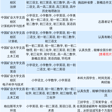
校区
初三语文, 初三英语, 初三数学, 高一高
挑战杯省赛 ，新概念作文
法律
二语文, 高一高二英语, 高三英语, 高中
历史地理政治
小学语文, 小学数学, 小学英语, 小学奥
中国矿业大学文昌
数, 初一初二语文, 初一初二英语, 初一
校区
志愿者证
初二数学, 初三语文, 初三英语, 英语四
计算机科学与技术
级
中国矿业大学文昌
小学语文, 小学数学, 小学英语, 初一初
校区
二语文, 初一初二英语, 初一初二数学,
认真有耐
计算机
初三语文
初一初二英语, 初一初二数学, 初一初二
中国矿业大学文昌
物理, 初一初二化学, 初三英语, 初三数
认真负责，能够全面分析
校区
学, 初三化学, 初中历史, 高一高二数学,
[查看照片
土木工程
新概念英语, 英语四级, 羽毛球
中国矿业大学文昌
小学语文, 小学数学, 小学英语, 初一初
校区
二语文, 初一初二英语
英语
中国矿业大学文昌
本科大四学生，时间充裕
校区
小学语文, 小学数学, 小学英语
构经验
电子科学与技术
中国矿业大学文昌
初一初二英语, 初一初二数学, 初一初二
认真负责，能够仔细全面
校区
化学, 初三英语, 初三数学, 初三物理, 初
况
土木工程
三化学
三好学生，三等奖学金，
格拉斯哥大学
小学英语, 初一初二英语, 英语口语, 美
在英国读硕两年 有国际视
环境
术类
流，从听说读写多个方面