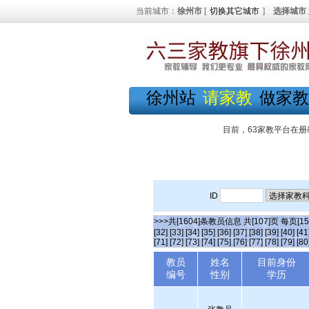
当前城市：
徐州市
[
切换其它城市
]
选择城市
徐州站
请家教
做家教
目前，63家教平台在册
ID
>>>共[1604]条教员信息 共[107]页 每页[1
[32]
[33]
[34]
[35]
[36]
[37]
[38]
[39]
[40]
[41
[71]
[72]
[73]
[74]
[75]
[76]
[77]
[78]
[79]
[80
教员
姓名
目前身份
编号
性别
学历