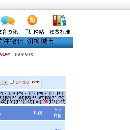
教育资讯
手机网站
收费标准
关注微信
切换城市
员
10
名，更新学员
4
名
金牌教员
2]
[23]
[24]
[25]
[26]
[27]
[28]
[29]
[30]
[31]
61]
[62]
[63]
[64]
[65]
[66]
[67]
[68]
[69]
[70]
100]
[101]
[102]
[103]
[104]
105
[106]
[107]
查看
述
时间
详情