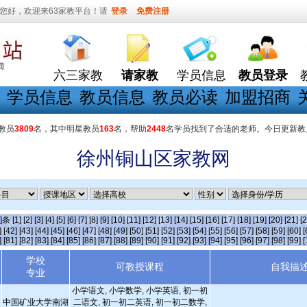
您好，欢迎来63家教平台！请
登录
免费注册
六三家教
请家教
学员信息
教员登录
学员信息
教员信息
教员必读
加盟招商
教员
3809
名，其中明星教员
163
名，帮助
2448
名学员找到了合适的老师。今日更新教
徐州铜山区家教网
5]条
[1]
[2]
[3]
[4]
[5]
[6]
[7]
[8]
[9]
[10]
[11]
[12]
[13]
[14]
[15]
[16]
[17]
[18]
[19]
[20]
[21]
[2
]
[42]
[43]
[44]
[45]
[46]
[47]
[48]
[49]
[50]
[51]
[52]
[53]
[54]
[55]
[56]
[57]
[58]
[59]
[60]
[
]
[81]
[82]
[83]
[84]
[85]
[86]
[87]
[88]
[89]
[90]
[91]
[92]
[93]
[94]
[95]
[96]
[97]
[98]
[99]
[
学校
可教授课程
自我描
专业
小学语文, 小学数学, 小学英语, 初一初
中国矿业大学南湖
二语文, 初一初二英语, 初一初二数学,