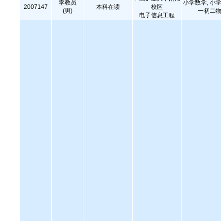
李教员
小学数学, 小学
2007147
本科在读
校区
(男)
一初二物
电子信息工程