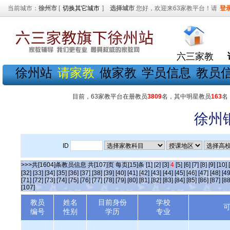
当前城市：
徐州市
[
切换其它城市
]
选择城市
您好，欢迎来63家教平台！请
登
六三家教
徐州站
请家教
做家教
学员信息
教员
目前，63家教平台在册教员
3809
名，其中明星教员
163
名
徐州
ID
>>>共[1604]条教员信息 共[107]页 每页[15]条
[1]
[2]
[3]
4
[5]
[6]
[7]
[8]
[9]
[10]
[32]
[33]
[34]
[35]
[36]
[37]
[38]
[39]
[40]
[41]
[42]
[43]
[44]
[45]
[46]
[47]
[48]
[49
[71]
[72]
[73]
[74]
[75]
[76]
[77]
[78]
[79]
[80]
[81]
[82]
[83]
[84]
[85]
[86]
[87]
[88
[107]
教员
姓名
目前身份
学校
编号
性别
学历
专业