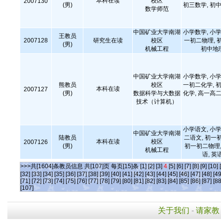
本科在读
校区
2007130
(男)
初三数学, 初中
数学师范
中国矿业大学南湖
小学数学, 小学
王教员
2007128
研究生在读
校区
一初二物理, 
(男)
机械工程
初中地
中国矿业大学南湖
小学数学, 小学
熊教员
校区
一初二化学, 初
本科在读
2007127
(男)
数据科学与大数据
化学, 高一高二
技术（计算机）
小学语文, 小学
中国矿业大学南湖
陆教员
二语文, 初一
本科在读
校区
2007126
(男)
初一初二物理,
机械工程
语, 英
>>>共[1604]条教员信息 共[107]页 每页[15]条
[1]
[2]
[3]
4
[5]
[6]
[7]
[8]
[9]
[10]
[32]
[33]
[34]
[35]
[36]
[37]
[38]
[39]
[40]
[41]
[42]
[43]
[44]
[45]
[46]
[47]
[48]
[49
[71]
[72]
[73]
[74]
[75]
[76]
[77]
[78]
[79]
[80]
[81]
[82]
[83]
[84]
[85]
[86]
[87]
[88
[107]
关于我们
-
请家教