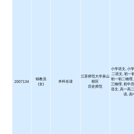
小学语文, 小学
二语文, 初一
江苏师范大学泉山
锦教员
初一初二物理, 
本科在读
校区
2007134
(女)
三物理, 初中历
历史师范
语文, 高一高二
语, 