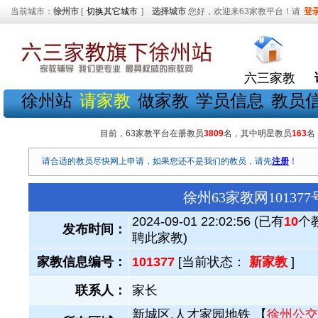
当前城市：
徐州市
[
切换其它城市
]
选择城市
您好，欢迎来63家教平台！请
登
六三家教
徐州站
请家教
做家教
学员信息
教员
目前，63家教平台在册教员
3809
名，其中明星教员
163
名
请合适的教员尽快网上申请，如果您还不是我们的教员，请先
注册
！
徐州63家教网1013
2024-09-01 22:02:56 (已有
10
个
发布时间：
聘此家教)
家教信息编号：
101377
[当前状态：
新家教
]
联系人：
家长
新城区.人才家园地铁 【
徐州公交