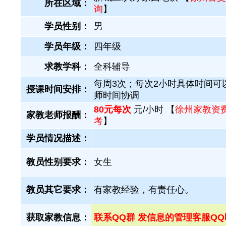
所在区域：
询
】
学员性别：
男
学员年级：
四年级
求教学科：
全科辅导
每周3次；每次2小时具体时间可
授课时间安排：
师时间协调
80元每次
元/小时 【
徐州家教资
家教老师报酬：
考
】
学员情况描述：
教员性别要求：
女生
教员其它要求：
有家教经验，有责任心。
获取家教信息：
联系QQ群 发信息的管理客服QQ