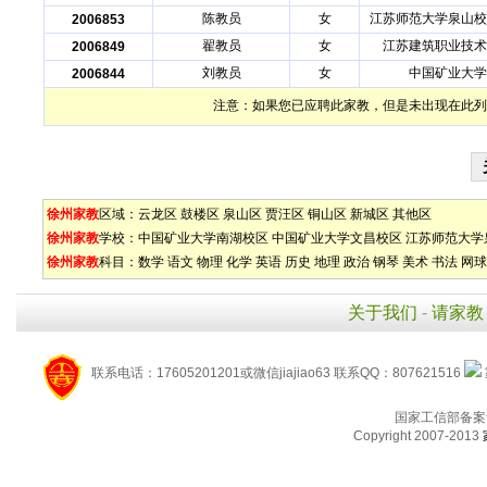
陈教员
女
江苏师范大学泉山校
2006853
翟教员
女
江苏建筑职业技术
2006849
刘教员
女
中国矿业大学
2006844
注意：如果您已应聘此家教，但是未出现在此列
徐州家教
区域：
云龙区
鼓楼区
泉山区
贾汪区
铜山区
新城区
其他区
徐州家教
学校：
中国矿业大学南湖校区
中国矿业大学文昌校区
江苏师范大学
徐州家教
科目：
数学
语文
物理
化学
英语
历史
地理
政治
钢琴
美术
书法
网球
关于我们
-
请家教
联系电话：17605201201或微信jiajiao63 联系QQ：807621516
国家工信部备案
Copyright 2007-2013