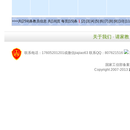
>>>共[259]条教员信息 共[18]页 每页[15]条
1
[2]
[3]
[4]
[5]
[6]
[7]
[8]
[9]
[10]
[11
关于我们
-
请家教
联系电话：17605201201或微信jiajiao63 联系QQ：807621516
国家工信部备案
Copyright 2007-2013