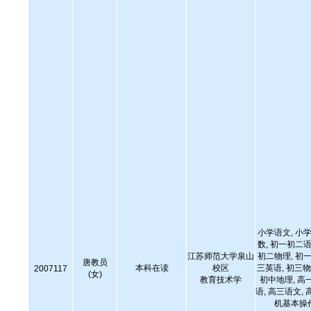
小学语文, 小学
数, 初一初二语
江苏师范大学泉山
初二物理, 初一
唐教员
本科在读
校区
三英语, 初三物
2007117
(女)
教育技术学
初中地理, 高
语, 高三语文, 
机基本操