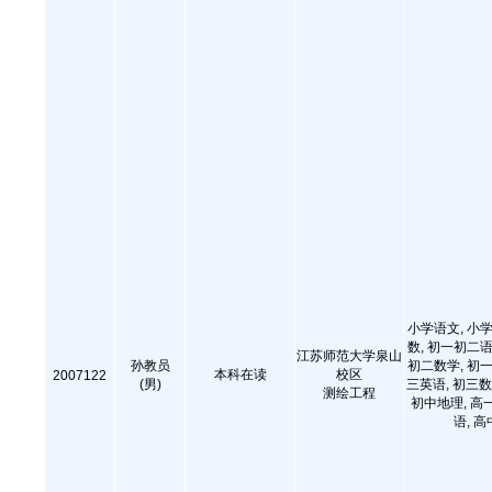
小学语文, 小学
数, 初一初二语
江苏师范大学泉山
孙教员
初二数学, 初一
本科在读
校区
2007122
(男)
三英语, 初三数
测绘工程
初中地理, 高
语, 