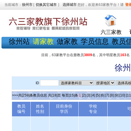
当前城市：
徐州市
[
切换其它城市
]
选择城市
您好，欢迎来63家教平台！请
登
六三家教
徐州站
请家教
做家教
学员信息
教员
目前，63家教平台在册教员
3809
名，其中明星教员
163
名
徐州
ID
>>>共[259]条教员信息 共[18]页 每页[15]条
1
[2]
[3]
[4]
[5]
[6]
[7]
[8]
[9]
[10]
[11
教员
姓名
目前身份
学校
编号
性别
学历
专业