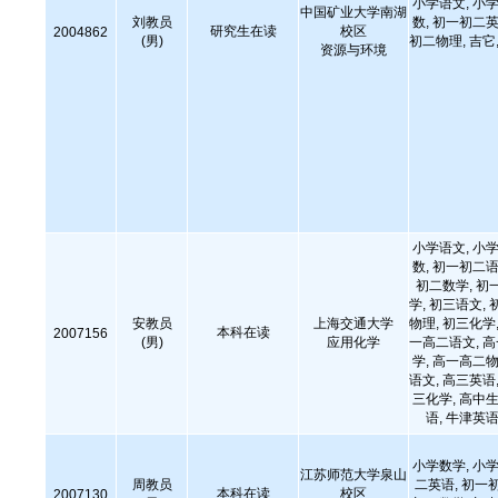
小学语文, 小学
中国矿业大学南湖
刘教员
数, 初一初二英
研究生在读
校区
2004862
(男)
初二物理, 吉它,
资源与环境
小学语文, 小学
数, 初一初二语
初二数学, 初
学, 初三语文, 
安教员
上海交通大学
物理, 初三化学,
本科在读
2007156
(男)
应用化学
一高二语文, 
学, 高一高二物
语文, 高三英语,
三化学, 高中生
语, 牛津英语
小学数学, 小学
江苏师范大学泉山
周教员
二英语, 初一
本科在读
校区
2007130