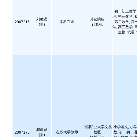
初一初二数学,
理, 初三化学, 
刘教员
其它院校
本科在读
高二数学, 高
2007216
(男)
计算机
学, 高三数学, 
生物, 俄语
中国矿业大学文昌
小学语文, 小学
程教员
在职大学教师
校区
数, 初一初二语
2007175
(男)