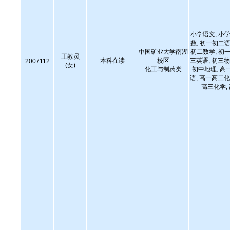
小学语文, 小学
数, 初一初二语
中国矿业大学南湖
初二数学, 初一
王教员
本科在读
校区
三英语, 初三物
2007112
(女)
化工与制药类
初中地理, 高
语, 高一高二化
高三化学,