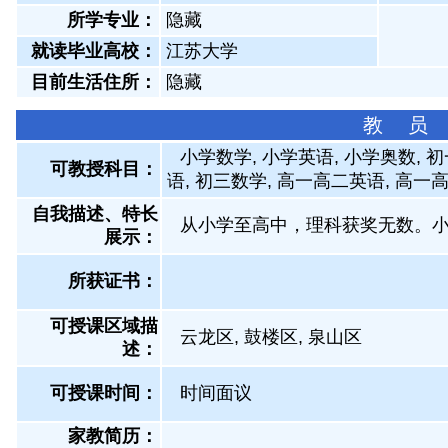
所学专业：
隐藏
就读毕业高校：
江苏大学
目前生活住所：
隐藏
教 员
小学数学, 小学英语, 小学奥数, 
可教授科目：
语, 初三数学, 高一高二英语, 高一
自我描述、特长
从小学至高中，理科获奖无数。
展示
：
所获证书
：
可授课区域描
云龙区, 鼓楼区, 泉山区
述：
可授课时间：
时间面议
家教简历：