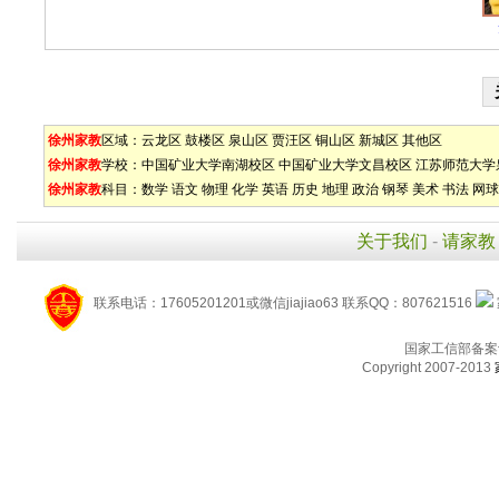
徐州家教
区域：
云龙区
鼓楼区
泉山区
贾汪区
铜山区
新城区
其他区
徐州家教
学校：
中国矿业大学南湖校区
中国矿业大学文昌校区
江苏师范大学
徐州家教
科目：
数学
语文
物理
化学
英语
历史
地理
政治
钢琴
美术
书法
网球
关于我们
-
请家教
联系电话：17605201201或微信jiajiao63 联系QQ：807621516
国家工信部备案
Copyright 2007-2013