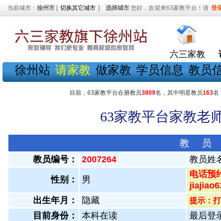
当前城市：
徐州市
[
切换其它城市
]
选择城市
您好，欢迎来63家教平台！请
登
六三家教
徐州站
请家教
做家教
学员信息
教员
目前，63家教平台在册教员
3809
名，其中明星教员
163
名
63家教平台家教老师
教 员
教员编号：
2007264
教员姓
电话预约
性别：
男
jiajiao6
出生年月：
隐藏
提示：打
目前身份：
本科在读
最后登录：