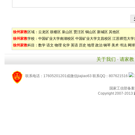
徐州家教
区域：
云龙区
鼓楼区
泉山区
贾汪区
铜山区
新城区
其他区
徐州家教
学校：
中国矿业大学南湖校区
中国矿业大学文昌校区
江苏师范大学
徐州家教
科目：
数学
语文
物理
化学
英语
历史
地理
政治
钢琴
美术
书法
网球
关于我们
-
请家教
联系电话：17605201201或微信jiajiao63 联系QQ：807621516
国家工信部备案
Copyright 2007-2013