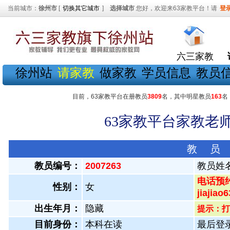
当前城市：
徐州市
[
切换其它城市
]
选择城市
您好，欢迎来63家教平台！请
登
六三家教
徐州站
请家教
做家教
学员信息
教员
目前，63家教平台在册教员
3809
名，其中明星教员
163
名
63家教平台家教老师
教 员
教员编号：
2007263
教员姓
电话预约
性别：
女
jiajiao6
出生年月：
隐藏
提示：打
目前身份：
本科在读
最后登录：