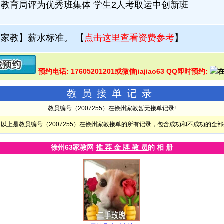
教育局评为优秀班集体 学生2人考取运中创新班
州家教】薪水标准。
【
点击这里查看资费参考
】
预约电话: 17605201201或微信jiajiao63 QQ即时预约:
教员接单记录
教员编号（2007255）在徐州家教暂无接单记录!
以上是教员编号（2007255）在徐州家教接单的所有记录，包含成功和不成功的全
徐州63家教网
推 荐 金 牌 教 员
的 相 册