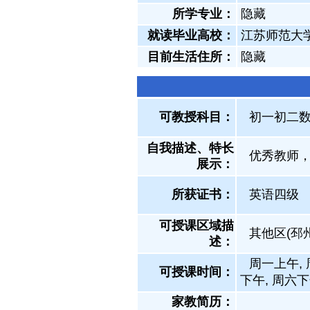
所学专业：
隐藏
就读毕业高校：
江苏师范大
目前生活住所：
隐藏
可教授科目：
初一初二数
自我描述、特长
优秀教师
展示
：
所获证书
：
英语四级
可授课区域描
其他区(邳
述：
周一上午, 
可授课时间：
下午, 周六
家教简历：