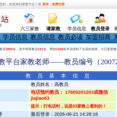
您好，欢迎来63家教平台！请
登录
免费注册
六三家教
请家教
学员信息
教员登录
学员信息
教员信息
教员必读
加盟招商
教员
3809
名，其中明星教员
163
名，帮助
2448
名学员找到了合适的老师。今日更新教
家教平台家教老师——教员编号（20072
教 员 基 本 信 息
教员姓名：
高教员
电话预约教员： 17605201201或微信
jiajiao63
提示：打电话时，说是63家教上看到的！
师
最后登录：2026-06-21 14:28:16