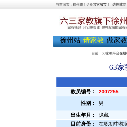
当前城市：
徐州市
[
切换其它城市
]
选择城市
徐州站
请家教
做家教
目前，63家教平台在册
63
教员编号：
2007255
性别：
男
出生年月：
隐藏
目前身份：
在职初中教