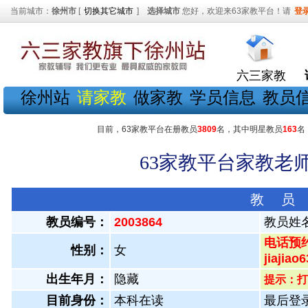
当前城市：
徐州市
[
切换其它城市
]
选择城市
您好，欢迎来63家教平台！请
登
六三家教
徐州站
请家教
做家教
学员信息
教员
目前，63家教平台在册教员
3809
名，其中明星教员
163
名
63家教平台家教老师
教 员
教员编号：
2003864
教员姓
电话预约
性别：
女
jiajiao6
出生年月：
隐藏
提示：打
目前身份：
本科在读
最后登录：