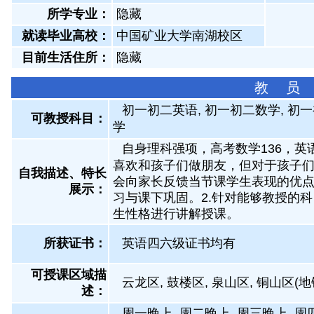
所学专业：
隐藏
就读毕业高校：
中国矿业大学南湖校区
目前生活住所：
隐藏
教 员
初一初二英语, 初一初二数学, 初一
可教授科目：
学
自身理科强项，高考数学136，英
喜欢和孩子们做朋友，但对于孩子们
自我描述、特长
会向家长反馈当节课学生表现的优
展示
：
习与课下巩固。2.针对能够教授的
生性格进行讲解授课。
所获证书
：
英语四六级证书均有
可授课区域描
云龙区, 鼓楼区, 泉山区, 铜山区(
述：
周一晚上, 周二晚上, 周三晚上, 周