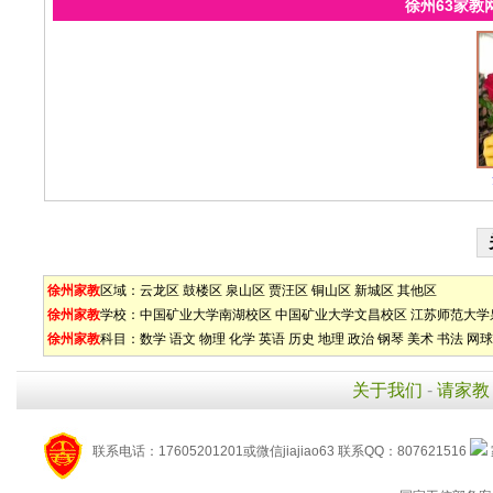
徐州63家教
徐州家教
区域：
云龙区
鼓楼区
泉山区
贾汪区
铜山区
新城区
其他区
徐州家教
学校：
中国矿业大学南湖校区
中国矿业大学文昌校区
江苏师范大学
徐州家教
科目：
数学
语文
物理
化学
英语
历史
地理
政治
钢琴
美术
书法
网球
关于我们
-
请家教
联系电话：17605201201或微信jiajiao63 联系QQ：807621516