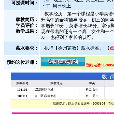
可授课时间：
下午, 周日晚上
教学经历：第一个课程是小学英语
家教简历：
升高中的全科辅导陪读，初三的同学
学员评价：
学增长19分，英语增长46分。寒
教学成果：
现在带着的还有一个高二女生和一个
友，也得到了家长的认可。
薪水要求：
执行【徐州家教】薪水标准。
【
预约这位老师：
预约电话: 176052
教
家教编号
家教地点
学员
.汉源国际华城
初二 女生
101101
泉山区.段南新村
初三 男生
101111
温馨提示：以上是教员编号（2003864）