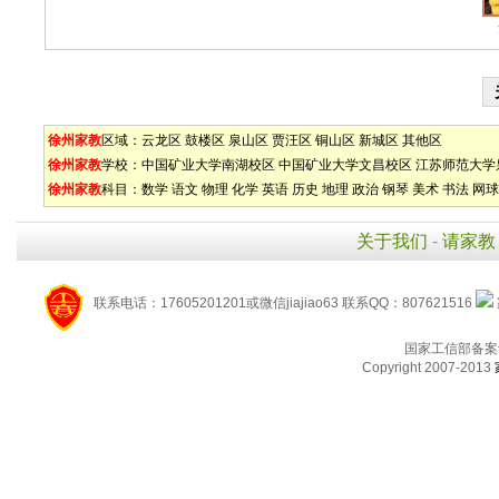
徐州家教
区域：
云龙区
鼓楼区
泉山区
贾汪区
铜山区
新城区
其他区
徐州家教
学校：
中国矿业大学南湖校区
中国矿业大学文昌校区
江苏师范大学
徐州家教
科目：
数学
语文
物理
化学
英语
历史
地理
政治
钢琴
美术
书法
网球
关于我们
-
请家教
联系电话：17605201201或微信jiajiao63 联系QQ：807621516
国家工信部备案
Copyright 2007-2013