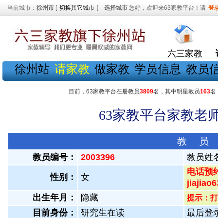
当前城市：
徐州市
[
切换其它城市
]
选择城市
您好，欢迎来63家教平台！请
登
六三家教
徐州站
请家教
做家教
学员信息
教员
目前，63家教平台在册教员
3809
名，其中明星教员
163
名
63家教平台家教老师
教 员
教员编号：
2003396
教员姓
电话预约
性别：
女
jiajiao6
出生年月：
隐藏
提示：打
目前身份：
研究生在读
最后登录：