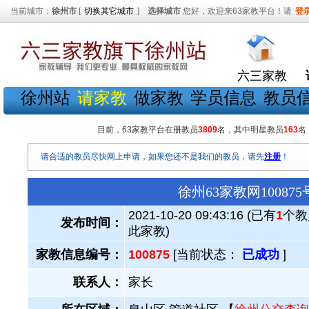
当前城市：
徐州市
[
切换其它城市
]
选择城市
您好，欢迎来63家教平台！请
登
六三家教
徐州站
请家教
做家教
学员信息
教员
目前，63家教平台在册教员
3809
名，其中明星教员
163
名
请合适的教员尽快网上申请，如果您还不是我们的教员，请先
注册
！
徐州63家教网1008
2021-10-20 09:43:16 (已有
1
个教
发布时间：
此家教)
家教信息编号：
100875
[当前状态：
已成功
]
联系人：
家长