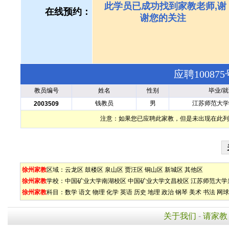
此学员已成功找到家教老师,谢
在线预约：
谢您的关注
应聘1008
教员编号
姓名
性别
毕业/
钱教员
男
江苏师范大学
2003509
注意：如果您已应聘此家教，但是未出现在此列
徐州家教
区域：
云龙区
鼓楼区
泉山区
贾汪区
铜山区
新城区
其他区
徐州家教
学校：
中国矿业大学南湖校区
中国矿业大学文昌校区
江苏师范大学
徐州家教
科目：
数学
语文
物理
化学
英语
历史
地理
政治
钢琴
美术
书法
网球
关于我们
-
请家教