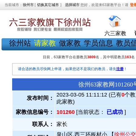
当前城市：
徐州市
[
切换其它城市
]
选择城市
您好，欢迎来63家教平台！请
登
六三家教
徐州站
请家教
做家教
学员信息
教员
目前，63家教平台在册教员
3809
名，其中明星教员
163
名
请合适的教员尽快网上申请，如果您还不是我们的教员，请先
注册
！
徐州63家教网1012
2023-03-05 11:11:12 (已有
0
个教
发布时间：
此家教)
家教信息编号：
101260
[当前状态：
已成功
]
联系人：
家长
泉山区.西三环板材小 【
徐州公交