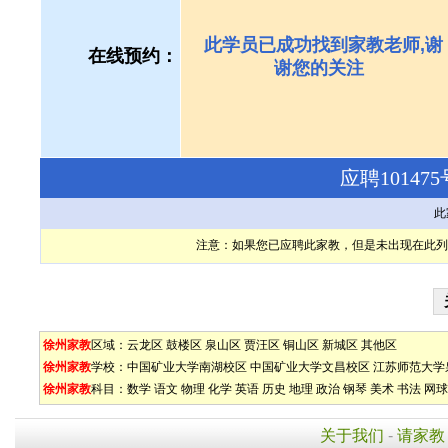
此学员已成功找到家教老师,谢
在线预约：
谢您的关注
应聘1014
此
注意：如果您已应聘此家教，但是未出现在此列
徐州家教
区域：
云龙区
鼓楼区
泉山区
贾汪区
铜山区
新城区
其他区
徐州家教
学校：
中国矿业大学南湖校区
中国矿业大学文昌校区
江苏师范大学
徐州家教
科目：
数学
语文
物理
化学
英语
历史
地理
政治
钢琴
美术
书法
网球
关于我们
-
请家教