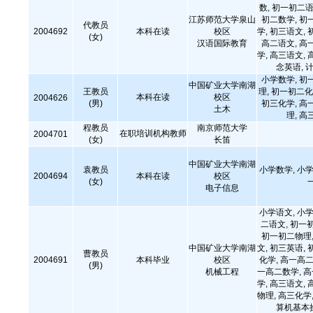
数, 初一初二语
江苏师范大学泉山
初二数学, 初
代教员
2004692
本科在读
校区
学, 初三语文, 
(女)
汉语国际教育
高二语文, 高
学, 高三语文, 
念英语,
小学数学, 初
中国矿业大学南湖
王教员
理, 初一初二化
本科在读
校区
2004626
(男)
初三化学, 高
土木
理, 高
程教员
南京师范大学
在职培训机构教师
2004701
(女)
长笛
中国矿业大学南湖
袁教员
小学数学, 小学
2004694
本科在读
校区
(女)
电子信息
小学语文, 小学
二语文, 初一
初一初二物理,
中国矿业大学南湖
文, 初三英语, 
曹教员
2004691
本科毕业
校区
化学, 高一高二
(男)
机械工程
一高二数学, 
学, 高三语文, 
物理, 高三化学,
算机基本