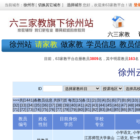
当前城市：
徐州市
[
切换其它城市
]
选择城市
您好，欢迎来63家教平台！请
登
六三家教
徐州站
请家教
做家教
学员信息
教员
目前，63家教平台在册教员
3809
名，其中明星教员
163
名
徐州
ID
>>>共[1441]条教员信息 共[97]页 每页[15]条
[1]
[2]
[3]
[4]
[5]
[6]
[7]
[8]
[9]
[10]
[32]
[33]
[34]
[35]
[36]
[37]
[38]
[39]
[40]
[41]
[42]
[43]
[44]
[45]
[46]
[47]
[48]
[49
[71]
[72]
[73]
[74]
[75]
[76]
[77]
[78]
[79]
[80]
[81]
[82]
[83]
[84]
[85]
[86]
[87]
[88
教员
姓名
目前身份
学校
编号
性别
学历
专业
小学语文, 小学
江苏师范大学泉山
二语文, 初一