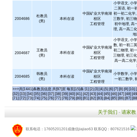
小学语文, 小学
二英语, 初一
中国矿业大学南湖
初一初二化学, 
杜教员
2004686
本科在读
校区
三数学, 初三物
(男)
工程管理
初中地理, 高
理, 高一高二化
地
小学语文, 小学
数, 初一初二英
中国矿业大学南湖
王教员
初二物理, 初一
本科在读
校区
2004687
(男)
三物理, 初三化
工程管理
高一高二化学,
中国矿业大学南湖
韩教员
小学数学, 小学
2004685
本科在读
校区
(男)
一初二数学, 
工程管理
>>>共[1441]条教员信息 共[97]页 每页[15]条
[1]
[2]
[3]
[4]
[5]
[6]
[7]
[8]
[9]
[10]
[32]
[33]
[34]
[35]
[36]
[37]
[38]
[39]
[40]
[41]
[42]
[43]
[44]
[45]
[46]
[47]
[48]
[49
[71]
[72]
[73]
[74]
[75]
[76]
[77]
[78]
[79]
[80]
[81]
[82]
[83]
[84]
[85]
[86]
[87]
[88
关于我们
-
请家教
联系电话：17605201201或微信jiajiao63 联系QQ：807621516