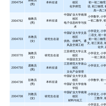
陈教员
2004754
本科在读
校区
初一初二物理,
(男)
化学师范
语, 初三物理,
高一高二
中国矿业大学南湖
小学数学, 小学
杨教员
校区
本科在读
一初二数学, 初
2004762
(男)
电子信息科学与技
术
小学语文, 小学
中国矿业大学文昌
二语文, 初一
肖教员
校区
2004703
研究生在读
初一初二物理,
(女)
供热、供燃气、通
文, 初三英语, 
风及空调工程
化学,
江苏师范大学云龙
施教员
小学语文, 小学
2003770
研究生在读
校区
(女)
一初二英语,
中国语言文学
江苏师范大学泉山
裘教员
小学语文, 小学
2004750
本科在读
校区
(男)
文化产业管理
中国矿业大学文昌
彭教员
校区
小学数学, 初一
本科在读
2004736
(男)
中国矿业大学徐海
学院
中国矿业大学南湖
刘教员
小学语文, 小学
2004708
研究生在读
校区
(女)
三数学, 
材料与化工
小学语文, 小学