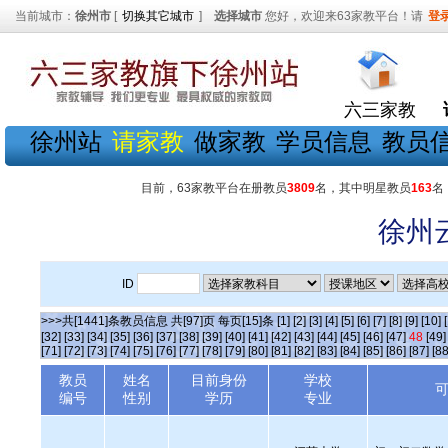
当前城市：
徐州市
[
切换其它城市
]
选择城市
您好，欢迎来63家教平台！请
登
六三家教
徐州站
请家教
做家教
学员信息
教员
目前，63家教平台在册教员
3809
名，其中明星教员
163
名
徐州
ID
>>>共[1441]条教员信息 共[97]页 每页[15]条
[1]
[2]
[3]
[4]
[5]
[6]
[7]
[8]
[9]
[10]
[32]
[33]
[34]
[35]
[36]
[37]
[38]
[39]
[40]
[41]
[42]
[43]
[44]
[45]
[46]
[47]
48
[49]
[71]
[72]
[73]
[74]
[75]
[76]
[77]
[78]
[79]
[80]
[81]
[82]
[83]
[84]
[85]
[86]
[87]
[88
教员
姓名
目前身份
学校
编号
性别
学历
专业