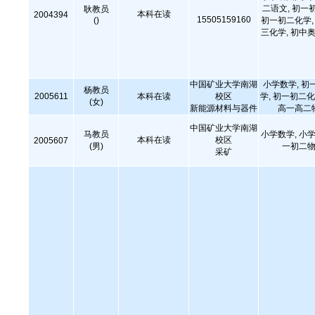
二语文, 初一
耿教员
本科在读
2004394
15505159160
()
初一初二化学, 
三化学, 初中奥
中国矿业大学南湖
小学数学, 初
杨教员
2005611
本科在读
校区
学, 初一初二化
(女)
新能源材料与器件
高一高二
中国矿业大学南湖
马教员
小学数学, 小学
本科在读
校区
2005607
(男)
一初二物
采矿