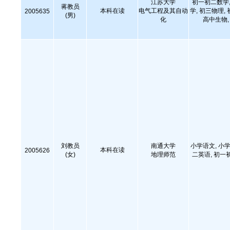
江苏大学
初一初二数学,
蒋教员
本科在读
电气工程及其自动
学, 初三物理,
2005635
(男)
化
高中生物
刘教员
南通大学
小学语文, 小学
本科在读
2005626
(女)
地理师范
二英语, 初一