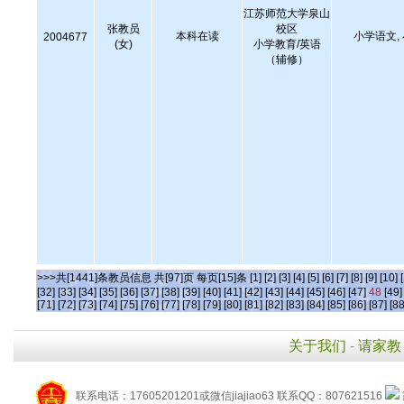
江苏师范大学泉山
张教员
校区
本科在读
小学语文,
2004677
(女)
小学教育/英语
（辅修）
>>>共[1441]条教员信息 共[97]页 每页[15]条
[1]
[2]
[3]
[4]
[5]
[6]
[7]
[8]
[9]
[10]
[32]
[33]
[34]
[35]
[36]
[37]
[38]
[39]
[40]
[41]
[42]
[43]
[44]
[45]
[46]
[47]
48
[49]
[71]
[72]
[73]
[74]
[75]
[76]
[77]
[78]
[79]
[80]
[81]
[82]
[83]
[84]
[85]
[86]
[87]
[88
关于我们
-
请家教
联系电话：17605201201或微信jiajiao63 联系QQ：807621516