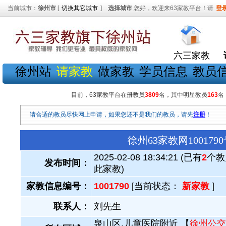
当前城市：
徐州市
[
切换其它城市
]
选择城市
您好，欢迎来63家教平台！请
登
六三家教
徐州站
请家教
做家教
学员信息
教员
目前，63家教平台在册教员
3809
名，其中明星教员
163
名
请合适的教员尽快网上申请，如果您还不是我们的教员，请先
注册
！
徐州63家教网1001
2025-02-08 18:34:21 (已有
2
个教
发布时间：
此家教)
家教信息编号：
1001790
[当前状态：
新家教
]
联系人：
刘先生
泉山区.儿童医院附近 【
徐州公交