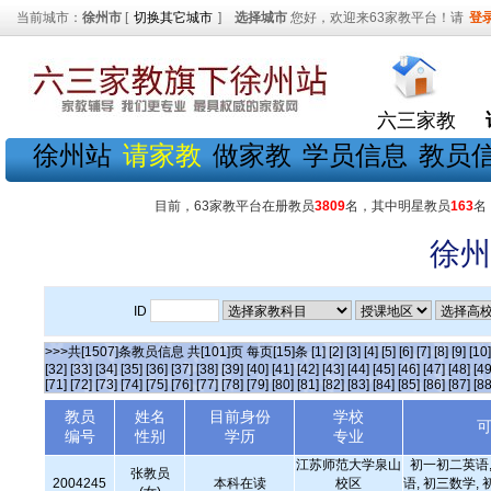
当前城市：
徐州市
[
切换其它城市
]
选择城市
您好，欢迎来63家教平台！请
登
六三家教
徐州站
请家教
做家教
学员信息
教员
目前，63家教平台在册教员
3809
名，其中明星教员
163
名
徐州
ID
>>>共[1507]条教员信息 共[101]页 每页[15]条
[1]
[2]
[3]
[4]
[5]
[6]
[7]
[8]
[9]
[10]
[32]
[33]
[34]
[35]
[36]
[37]
[38]
[39]
[40]
[41]
[42]
[43]
[44]
[45]
[46]
[47]
[48]
[49
[71]
[72]
[73]
[74]
[75]
[76]
[77]
[78]
[79]
[80]
[81]
[82]
[83]
[84]
[85]
[86]
[87]
[88
教员
姓名
目前身份
学校
编号
性别
学历
专业
江苏师范大学泉山
初一初二英语,
张教员
2004245
本科在读
校区
语, 初三数学, 