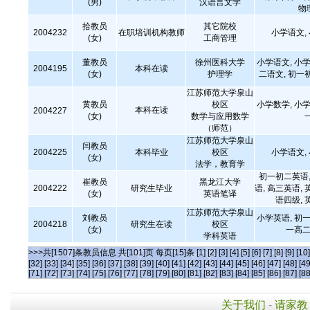
(男)
汉语言文学
物
拾教员
其它院校
2004232
在职培训机构教师
小学语文,
(女)
工商管理
董教员
徐州医科大学
小学语文, 小学
2004195
本科在读
(女)
护理学
二语文, 初一
江苏师范大学泉山
黄教员
校区
小学数学, 小学
本科在读
2004227
(女)
数学与应用数学
（师范）
江苏师范大学泉山
闫教员
2004225
本科毕业
校区
小学语文,
(女)
法学，教育学
初一初二英语,
崔教员
黑龙江大学
2004222
研究生毕业
语, 高三英语, 
(女)
英语笔译
语四级, 
江苏师范大学泉山
刘教员
小学英语, 初一
2004218
研究生在读
校区
(女)
一高二
学科英语
>>>共[1507]条教员信息 共[101]页 每页[15]条
[1]
[2]
[3]
[4]
[5]
[6]
[7]
[8]
[9]
[10]
[32]
[33]
[34]
[35]
[36]
[37]
[38]
[39]
[40]
[41]
[42]
[43]
[44]
[45]
[46]
[47]
[48]
[49
[71]
[72]
[73]
[74]
[75]
[76]
[77]
[78]
[79]
[80]
[81]
[82]
[83]
[84]
[85]
[86]
[87]
[88
关于我们
-
请家教