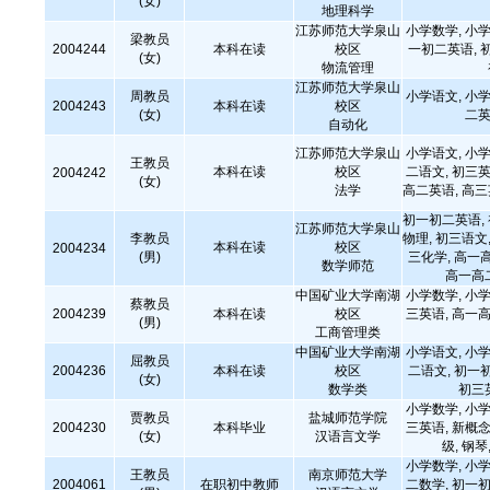
(女)
地理科学
江苏师范大学泉山
小学数学, 小学
梁教员
2004244
本科在读
校区
一初二英语, 
(女)
物流管理
江苏师范大学泉山
周教员
小学语文, 小学
2004243
本科在读
校区
(女)
二英
自动化
江苏师范大学泉山
小学语文, 小学
王教员
本科在读
校区
二语文, 初三英
2004242
(女)
法学
高二英语, 高
初一初二英语,
江苏师范大学泉山
李教员
物理, 初三语文,
本科在读
校区
2004234
(男)
三化学, 高一
数学师范
高一高
中国矿业大学南湖
小学数学, 小学
蔡教员
2004239
本科在读
校区
三英语, 高一高
(男)
工商管理类
中国矿业大学南湖
小学语文, 小学
屈教员
2004236
本科在读
校区
二语文, 初一
(女)
数学类
初三
小学数学, 小学
贾教员
盐城师范学院
2004230
本科毕业
三英语, 新概念
(女)
汉语言文学
级, 钢
小学数学, 小学
王教员
南京师范大学
2004061
在职初中教师
二数学, 初一初