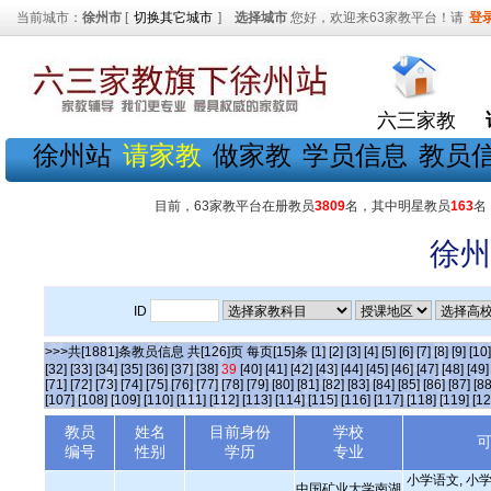
当前城市：
徐州市
[
切换其它城市
]
选择城市
您好，欢迎来63家教平台！请
登
六三家教
徐州站
请家教
做家教
学员信息
教员
目前，63家教平台在册教员
3809
名，其中明星教员
163
名
徐州
ID
>>>共[1881]条教员信息 共[126]页 每页[15]条
[1]
[2]
[3]
[4]
[5]
[6]
[7]
[8]
[9]
[10]
[32]
[33]
[34]
[35]
[36]
[37]
[38]
39
[40]
[41]
[42]
[43]
[44]
[45]
[46]
[47]
[48]
[49]
[71]
[72]
[73]
[74]
[75]
[76]
[77]
[78]
[79]
[80]
[81]
[82]
[83]
[84]
[85]
[86]
[87]
[88
[107]
[108]
[109]
[110]
[111]
[112]
[113]
[114]
[115]
[116]
[117]
[118]
[119]
[12
教员
姓名
目前身份
学校
编号
性别
学历
专业
小学语文, 小学
中国矿业大学南湖