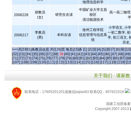
地理信息科学
中国矿业大学文昌
胡教员
高一高二物理,
研究生在读
校区
2006228
(女)
学
清洁能源技术
小学语文, 小学
徐州工程学院
李教员
一初二数学, 
本科在读
信息管理与信息系
2006217
(男)
学, 初三语文, 
统
历史
>>>共[1881]条教员信息 共[126]页 每页[15]条
[1]
[2]
[3]
[4]
[5]
[6]
[7]
[8]
[9]
[10]
[32]
[33]
[34]
[35]
[36]
[37]
[38]
39
[40]
[41]
[42]
[43]
[44]
[45]
[46]
[47]
[48]
[49]
[71]
[72]
[73]
[74]
[75]
[76]
[77]
[78]
[79]
[80]
[81]
[82]
[83]
[84]
[85]
[86]
[87]
[88
[107]
[108]
[109]
[110]
[111]
[112]
[113]
[114]
[115]
[116]
[117]
[118]
[119]
[12
关于我们
-
请家教
联系电话：17605201201或微信jiajiao63 联系QQ：807621516
国家工信部备案
Copyright 2007-2013