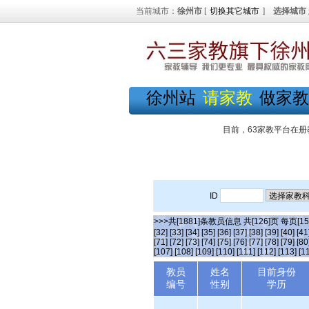
当前城市：
徐州市
[
切换其它城市
]
选择城市
徐州站
请家教
做家教
目前，63家教平台在册
ID
>>>共[1881]条教员信息 共[126]页 每页[1
[32]
[33]
[34]
[35]
[36]
[37]
[38]
[39]
[40]
[41
[71]
[72]
[73]
[74]
[75]
[76]
[77]
[78]
[79]
[80
[107]
[108]
[109]
[110]
[111]
[112]
[113]
[1
教员
姓名
目前身份
编号
性别
学历