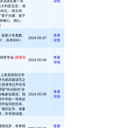
英语演讲比赛一等
详情
大利亚交流； 校
格特点： 因主持、
了善于沟通、善于
有耐心、细心。
]
，曾获小学奥数、
查看
2024-05-07
，高考600+
详情
年获得奖学金
[查看照
查看
2024-05-06
详情
》上发表原创文学
评为第四届读写之
之前便考过声乐专
获“快乐阳光”全
查看
春晚参加展演。我
2024-05-06
详情
得中学组一等奖的
同学临写的范本。
、地区赴市、省参
赛，并夺得佳绩。
成绩优异，有寒假
查看