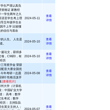
对学生严谨认真负
师资格证 家教经
6月辅导一学生两年之久
查看
英语至学生考上理
2024-05-11
详情
 辅导五年级学生全
原因不上学 比较懂
生的信任与喜欢
的人生。 人生是
查看
2024-05-10
道。
详情
一篇论文，获得多
查看
项，C9研0，有
2024-05-10
详情
经历
三等奖学金 荣获
语配音大赛全国优
查看
 今年考研一志愿
2024-05-08
详情
研0 性格活泼开
感
[查看照片]
郑州大学（计算机
校：中国矿业大学
成绩： 高考：数学
研究生考试：数学
校园经历： 主持队队
男生英文主持人；
查看
2024-05-07