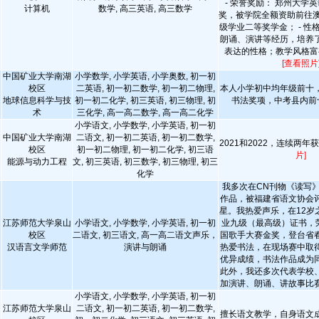
- 荣誉奖励： 郑州大学
计算机
数学, 高三英语, 高三数学
奖，被学院全额资助前往澳
级学业二等奖学金； - 性
朗诵、演讲等经历，培养
表达的性格；教学风格富
[查看照片
中国矿业大学南湖
小学数学, 小学英语, 小学奥数, 初一初
校区
二英语, 初一初二数学, 初一初二物理,
本人小学初中均年级前十
地球信息科学与技
初一初二化学, 初三英语, 初三物理, 初
书法奖项，中考县内前十
术
三化学, 高一高二数学, 高一高二化学
小学语文, 小学数学, 小学英语, 初一初
中国矿业大学南湖
二语文, 初一初二英语, 初一初二数学,
2021和2022，连续两
校区
初一初二物理, 初一初二化学, 初三语
片]
能源与动力工程
文, 初三英语, 初三数学, 初三物理, 初三
化学
我多次在CN刊物《读写
作品，被福建省语文协会
星。我热爱声乐，在12岁
江苏师范大学泉山
小学语文, 小学数学, 小学英语, 初一初
业九级（最高级）证书，荣
校区
二语文, 初三语文, 高一高二语文声乐，
国歌手大赛金奖，登台省
汉语言文学师范
演讲与朗诵
热爱书法，在现场赛中取
优异成绩，书法作品成为
此外，我还多次代表学校
加演讲、朗诵、讲故事比
小学语文, 小学数学, 小学英语, 初一初
江苏师范大学泉山
二语文, 初一初二英语, 初一初二数学,
擅长语文教学，自身语文