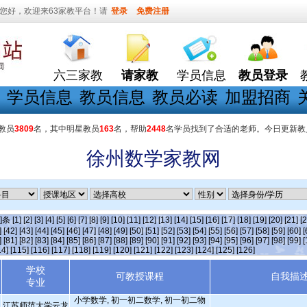
您好，欢迎来63家教平台！请
登录
免费注册
六三家教
请家教
学员信息
教员登录
学员信息
教员信息
教员必读
加盟招商
教员
3809
名，其中明星教员
163
名，帮助
2448
名学员找到了合适的老师。今日更新教
徐州数学家教网
5]条
[1]
[2]
[3]
[4]
[5]
[6]
[7]
[8]
[9]
[10]
[11]
[12]
[13]
[14]
[15]
[16]
[17]
[18]
[19]
[20]
[21]
[2
]
[42]
[43]
[44]
[45]
[46]
[47]
[48]
[49]
[50]
[51]
[52]
[53]
[54]
[55]
[56]
[57]
[58]
[59]
[60]
[
]
[81]
[82]
[83]
[84]
[85]
[86]
[87]
[88]
[89]
[90]
[91]
[92]
[93]
[94]
[95]
[96]
[97]
[98]
[99]
[
14]
[115]
[116]
[117]
[118]
[119]
[120]
[121]
[122]
[123]
[124]
[125]
[126]
学校
可教授课程
自我描
专业
小学数学, 初一初二数学, 初一初二物
江苏师范大学云龙