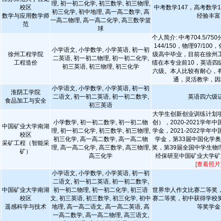
理, 初一初二化学, 初三数学, 初三物理,
校区
中考数学147，高考数学
初三化学, 初中地理, 高一高二数学, 高
数学与应用数学师
经验丰富
一高二物理, 高一高二化学, 高三数学篮
范
球
个人简介: 中考704.5/7
144/150，物理97/100
小学语文, 小学数学, 小学英语, 初一初
徐州工程学院
级高中毕业，目前在徐州
二英语, 初一初二物理, 初一初二化学,
工程造价
绩在本专业前10，英语四
初三英语, 初三物理, 初三化学
六级。本人比较有耐心，
通，灵活教学，因
小学语文, 小学数学, 小学英语, 初一初
淮阴工学院
二语文, 初一初二英语, 初一初二数学,
英语四六级
食品加工与安全
初三英语
大学生创新创业训练计划
小学数学, 初一初二数学, 初一初二物
创），2020-2021学年
中国矿业大学南湖
理, 初一初二化学, 初三数学, 初三物理,
学金，2021-2022学年
校区
初三化学, 高一高二数学, 高一高二物
学金，第33届中国化学
采矿工程（智能采
理, 高一高二化学, 高三数学, 高三物理,
奖，第39届全国中学生物
矿）
高三化学
经保研至中国矿业大学矿
[查看照片
小学语文, 小学数学, 小学英语, 初一初
二语文, 初一初二英语, 初一初二数学,
中国矿业大学南湖
初一初二物理, 初一初二化学, 初三语
世界华人作文比赛二等奖
校区
文, 初三英语, 初三数学, 初三化学, 初中
赛二等奖，初中获得学校
遥感科学与技术
地理, 高一高二语文, 高一高二英语, 高
等奖学金
一高二数学, 高一高二物理, 高三语文,