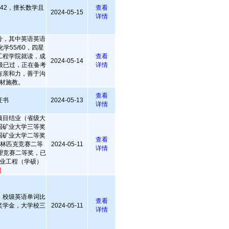
142，擅长数学且
查看
2024-05-15
详情
50分，其中英语英语
，化学55/60，四星
工程学院就读，成
查看
2024-05-14
级已过，正在备考
详情
有亲和力，善于沟
材施教。
查看
证书
2024-05-13
详情
项目结业（省级大
中国矿业大学三等奖
中国矿业大学二等奖
查看
奥林匹克竞赛二等
2024-05-11
详情
理竞赛二等奖，已
业工程（学硕）
]
，校级英语单词比
查看
奖学金，大学校三
2024-05-11
详情