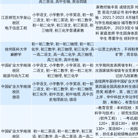
高三英语, 高中生物, 英语四级
家教经验丰富 成绩优异 
责 英语六级证书 初中教
小学语文, 小学数学, 小学英语, 初一初
江苏师范大学泉山
验：2021.7-2023 .
二语文, 初一初二英语, 初一初二数学,
校区
与学生相处融洽 辅导数学
初一初二化学, 初三语文, 初三英语, 初
电子信息工程
想的高中。 2023.9至今
三物理, 初三化学普通家教
科 家庭老师 学生因身体
学生 尊重学生 得到学
初一初二数学, 初一初二物理, 初一初二
徐州医科大学
化学, 初三数学, 初三物理, 初三化学, 高
一以贯之的努力，不得鞋带
麻醉学
一高二语文, 高一高二化学, 高三物理,
旷野，而非轨
高三化学, 高中生物
中国矿业大学南湖
小学语文, 小学数学, 小学英语, 初一初
大学期间发表两项专利，
校区
二语文, 初一初二数学, 初一初二化学,
次国家级和省级专业竞赛奖
能源与动力工程
初三物理, 初三化学
过好几段家教
连续两年获得中国矿业大学
小学语文, 小学数学, 小学英语, 初一初
中国矿业大学南湖
第四届全国高校本科生德
二语文, 初一初二数学, 初一初二物理,
校区
胜奖 精通中，英，德三语
初三化学, 初中历史, 初中地理, 高中历
德语
上岸，华中科技大学法学院
史地理政治, 德语
朗，有耐心，有责任
--教育背景：本科院校：
科学与技术）； 研究生院
（软件工程）； --考试
120+，英语130+； 
130+，英语80+；- - 
中国矿业大学南湖
初一初二英语, 初一初二数学, 初三英
长，担任多起校级晚会的
校区
语, 初三数学, 高一高二英语, 高一高二