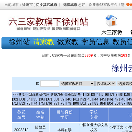
当前城市：
徐州市
[
切换其它城市
]
选择城市
您好，欢迎来63家教平台！请
登
六三家教
徐州站
请家教
做家教
学员信息
教员
目前，63家教平台在册教员
3809
名，其中明星教员
163
名
徐州
ID
>>>共[1441]条教员信息 共[97]页 每页[15]条
[1]
[2]
[3]
[4]
[5]
[6]
[7]
[8]
[9]
[10]
[32]
[33]
[34]
[35]
[36]
[37]
[38]
[39]
[40]
[41]
[42]
[43]
[44]
[45]
[46]
[47]
[48]
[49
[71]
[72]
[73]
[74]
[75]
[76]
[77]
[78]
[79]
[80]
[81]
[82]
[83]
[84]
[85]
[86]
[87]
[88
教员
姓名
目前身份
学校
编号
性别
学历
专业
中国矿业大学文昌
陆教员
小学语文, 小学
2003318
本科在读
校区