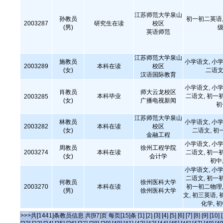
江苏师范大学泉山
孙教员
初一初二英语,
2003287
研究生在读
校区
(男)
级
英语师范
江苏师范大学泉山
施教员
小学语文, 小学
2003289
本科在读
校区
(女)
二语文
汉语国际教育
小学语文, 小学
肖教员
师大云龙校区
本科毕业
二语文, 初一
2003285
(女)
广播电视新闻
初
江苏师范大学泉山
林教员
小学语文, 小学
2003282
本科在读
校区
(女)
二语文, 初
金融工程
小学语文, 小学
周教员
徐州工程学院
2003274
本科在读
二语文, 初一
(女)
会计学
初中
小学语文, 小学
二语文, 初一
何教员
徐州医科大学
2003270
本科在读
初一初二物理,
(男)
徐州医科大学
文, 初三英语, 
化学, 
>>>共[1441]条教员信息 共[97]页 每页[15]条
[1]
[2]
[3]
[4]
[5]
[6]
[7]
[8]
[9]
[10]