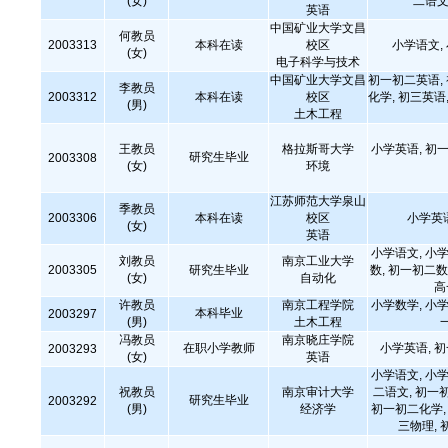
(女)
二语文
英语
中国矿业大学文昌
何教员
2003313
本科在读
校区
小学语文,
(女)
电子科学与技术
中国矿业大学文昌
初一初二英语,
李教员
2003312
本科在读
校区
化学, 初三英语,
(男)
土木工程
王教员
格拉斯哥大学
小学英语, 初一
研究生毕业
2003308
(女)
环境
江苏师范大学泉山
季教员
2003306
本科在读
校区
小学英
(女)
英语
小学语文, 小学
刘教员
南京工业大学
2003305
研究生毕业
数, 初一初二数
(女)
自动化
高
许教员
南京工程学院
小学数学, 小学
本科毕业
2003297
(男)
土木工程
冯教员
南京晓庄学院
在职小学教师
小学英语, 
2003293
(女)
英语
小学语文, 小学
祝教员
南京审计大学
二语文, 初一
研究生毕业
2003292
(男)
经济学
初一初二化学, 
三物理, 