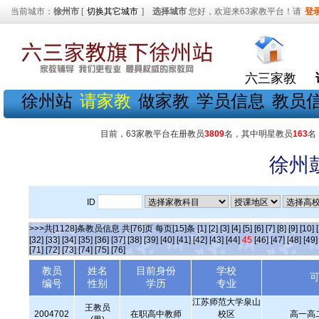
当前城市：
徐州市
[
切换其它城市
]
选择城市
您好，欢迎来63家教平台！请
登
六三家教
徐州站
请家教
做家教
学员信息
教员
目前，63家教平台在册教员
3809
名，其中明星教员
163
名
徐州
ID
>>>共[1128]条教员信息 共[76]页 每页[15]条
[1]
[2]
[3]
[4]
[5]
[6]
[7]
[8]
[9]
[10]
[32]
[33]
[34]
[35]
[36]
[37]
[38]
[39]
[40]
[41]
[42]
[43]
[44]
45
[46]
[47]
[48]
[49]
[71]
[72]
[73]
[74]
[75]
[76]
教员
姓名
目前身份
学校
编号
性别
学历
专业
江苏师范大学泉山
王教员
2004702
在职高中教师
校区
高一高