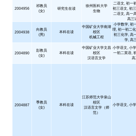
二语文, 初一
祁教员
徐州医科大学
2004956
研究生在读
初三语文, 初三
(女)
生物
二语文, 高一
高三
小学数学, 初
中国矿业大学南湖
向教员
理, 初一初二化
本科在读
校区
2004938
(男)
初三化学, 高
机械工程
学, 高
中国矿业大学文昌
小学语文, 小学
彭教员
本科在读
校区
一初二英语, 
2004890
(女)
汉语言文学
高
江苏师范大学泉山
季教员
校区
本科在读
小学语文, 小
2004887
(女)
汉语言文学（师
范）