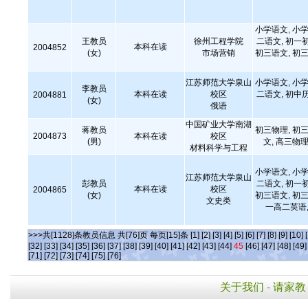
小学语文, 小学
王教员
徐州工程学院
二语文, 初一
本科在读
2004852
(女)
市场营销
初三语文, 初三
江苏师范大学泉山
小学语文, 小学
李教员
本科在读
校区
二语文, 初中
2004881
(女)
俄语
中国矿业大学南湖
蒋教员
初三物理, 初三
2004873
本科在读
校区
(男)
文, 高三物理
材料科学与工程
小学语文, 小学
江苏师范大学泉山
彭教员
二语文, 初一
本科在读
校区
2004865
(女)
初三语文, 初三
文史类
一高二英语,
>>>共[1128]条教员信息 共[76]页 每页[15]条
[1]
[2]
[3]
[4]
[5]
[6]
[7]
[8]
[9]
[10]
[32]
[33]
[34]
[35]
[36]
[37]
[38]
[39]
[40]
[41]
[42]
[43]
[44]
45
[46]
[47]
[48]
[49]
[71]
[72]
[73]
[74]
[75]
[76]
关于我们
-
请家教