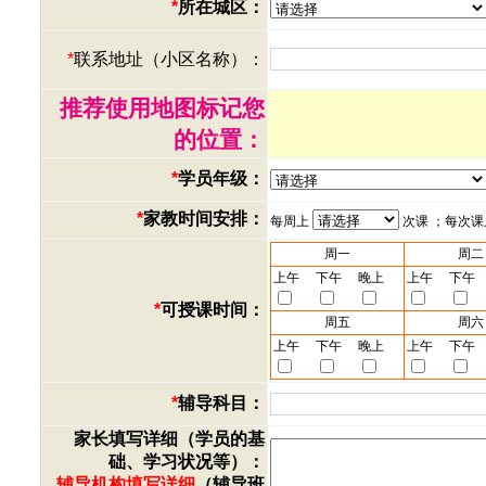
*
所在城区：
*
联系地址（小区名称）：
推荐使用地图标记您
的位置：
*
学员年级：
*
家教时间安排：
每周上
次课 ；每次
周一
周二
上午
下午
晚上
上午
下午
*
可授课时间：
周五
周六
上午
下午
晚上
上午
下午
*
辅导科目：
家长填写详细（学员的基
础、学习状况等）：
辅导机构填写详细
（辅导班