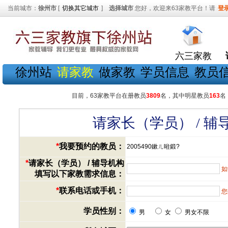
当前城市：
徐州市
[
切换其它城市
]
选择城市
您好，欢迎来63家教平台！请
登
六三家教
徐州站
请家教
做家教
学员信息
教员
目前，63家教平台在册教员
3809
名，其中明星教员
163
名
请家长（学员） / 
*
我要预约的教员：
2005490鏉ㄦ暀鍛?
*
请家长（学员） / 辅导机构
如
填写以下家教需求信息：
*
联系电话或手机：
您
学员性别：
男
女
男女不限