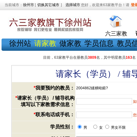
当前城市：
徐州市
[
切换其它城市
]
选择城市
您好，欢迎来63家教平台！请
登
六三家教
徐州站
请家教
做家教
学员信息
教员
目前，63家教平台在册教员
3809
名，其中明星教员
163
名
请家长（学员） / 
*
我要预约的教员：
2004862鍒樻暀鍛?
*
请家长（学员） / 辅导机构
如
填写以下家教需求信息：
*
联系电话或手机：
您
学员性别：
男
女
男女不限