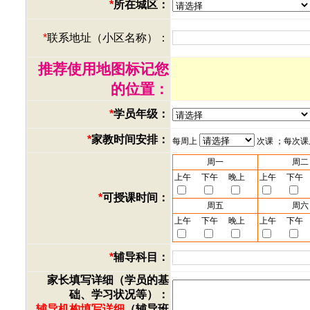
*
所在城区：
*
联系地址（小区名称）：
推荐使用地图标记您
的位置：
*
学员年级：
*
家教时间安排：
每周上
次课 ；每次
周一
周二
上午
下午
晚上
上午
下午
*
可授课时间：
周五
周六
上午
下午
晚上
上午
下午
*
辅导科目：
家长填写详细（学员的基
础、学习状况等）：
辅导机构填写详细
（辅导班