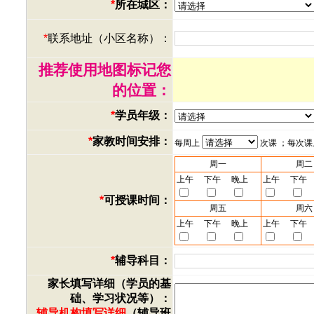
*
所在城区：
*
联系地址（小区名称）：
推荐使用地图标记您
的位置：
*
学员年级：
*
家教时间安排：
每周上
次课 ；每次
周一
周二
上午
下午
晚上
上午
下午
*
可授课时间：
周五
周六
上午
下午
晚上
上午
下午
*
辅导科目：
家长填写详细（学员的基
础、学习状况等）：
辅导机构填写详细
（辅导班