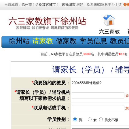
当前城市：
徐州市
[
切换其它城市
]
选择城市
您好，欢迎来63家教平台！请
登
六三家教
徐州站
请家教
做家教
学员信息
教员
目前，63家教平台在册教员
3809
名，其中明星教员
163
名
请家长（学员） / 
*
我要预约的教员：
2004556璋锋暀鍛?
*
请家长（学员） / 辅导机构
如
填写以下家教需求信息：
*
联系电话或手机：
您
学员性别：
男
女
男女不限