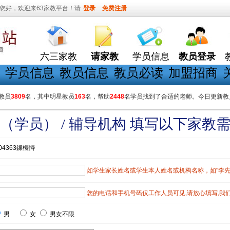
您好，欢迎来63家教平台！请
登录
免费注册
六三家教
请家教
学员信息
教员登录
学员信息
教员信息
教员必读
加盟招商
教员
3809
名，其中明星教员
163
名，帮助
2448
名学员找到了合适的老师。今日更新教
（学员） / 辅导机构 填写以下家教
04363鏁欏憳
如学生家长姓名或学生本人姓名或机构名称，如"李先生"
您的电话和手机号码仅工作人员可见,请放心填写,我
男
女
男女不限