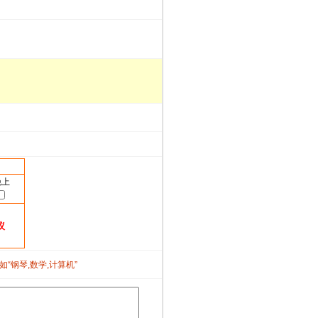
晚上
议
如“钢琴,数学,计算机”