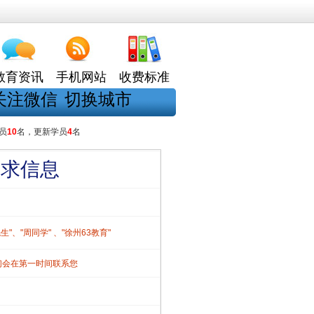
教育资讯
手机网站
收费标准
关注微信
切换城市
员
10
名，更新学员
4
名
需求信息
、"周同学" 、"徐州63教育"
们会在第一时间联系您