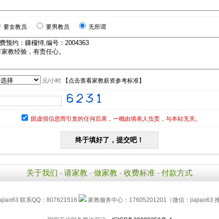
要女教员
要男教员
无所谓
元/小时
【
点击查看家教薪资参考标准
】
因虚假信息而引发的任何后果，一概由填表人负责，与本站无关。
关于我们
-
请家教
-
做家教
-
收费标准
-
付款方式
jiao63 联系QQ：807621516
家教服务中心：17605201201（微信：jiajiao63