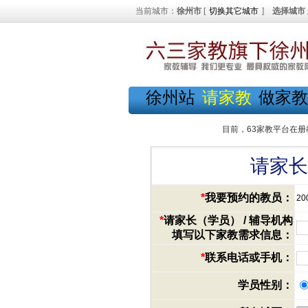
当前城市：
徐州市
[
切换其它城市
]
选择城市
徐州站
请家教
做家教
目前，63家教平台在册
请家长
*
我要预约的教员：
20
*
请家长（学员） / 辅导机构
填写以下家教需求信息：
*
联系电话或手机：
学员性别：