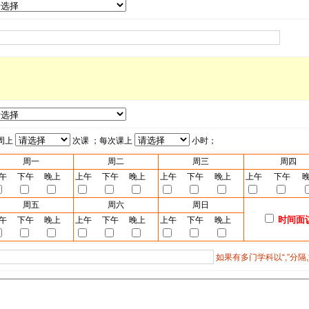
周上
次课 ；每次课上
小时；
周一
周二
周三
周四
午
下午
晚上
上午
下午
晚上
上午
下午
晚上
上午
下午
周五
周六
周日
时间面
午
下午
晚上
上午
下午
晚上
上午
下午
晚上
如果有多门学科以“,”分隔,