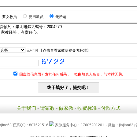
要女教员
要男教员
无所谓
元/小时
【
点击查看家教薪资参考标准
】
因虚假信息而引发的任何后果，一概由填表人负责，与本站无关。
关于我们
-
请家教
-
做家教
-
收费标准
-
付款方式
jiao63 联系QQ：807621516
家教服务中心：17605201201（微信：jiajiao63