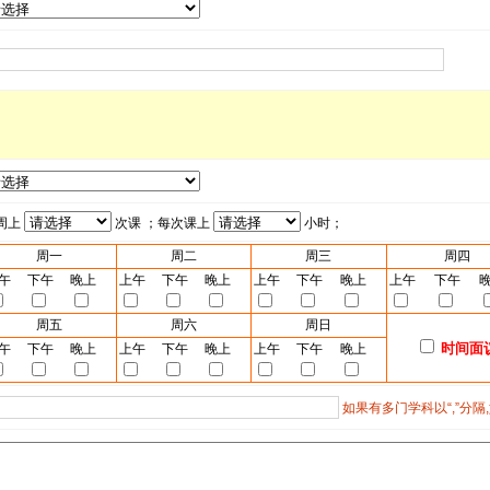
周上
次课 ；每次课上
小时；
周一
周二
周三
周四
午
下午
晚上
上午
下午
晚上
上午
下午
晚上
上午
下午
周五
周六
周日
时间面
午
下午
晚上
上午
下午
晚上
上午
下午
晚上
如果有多门学科以“,”分隔,