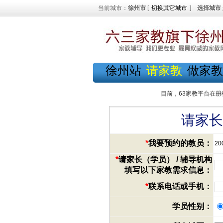
当前城市：
徐州市
[
切换其它城市
]
选择城市
徐州站
请家教
做家教
目前，63家教平台在册
请家长
*
我要预约的教员：
20
*
请家长（学员） / 辅导机构
填写以下家教需求信息：
*
联系电话或手机：
学员性别：