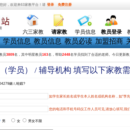
您好，欢迎来63家教平台！请
登录
免费注册
六三家教
请家教
学员信息
教员登录
学员信息
教员信息
教员必读
加盟招商
教员
3809
名，其中明星教员
163
名，帮助
2448
名学员找到了合适的老师。今日更新教
（学员） / 辅导机构 填写以下家教
04279鏉ㄦ暀鍛?
如学生家长姓名或学生本人姓名或机构名称，如"李先生"
您的电话和手机号码仅工作人员可见,请放心填写,我
男
女
男女不限