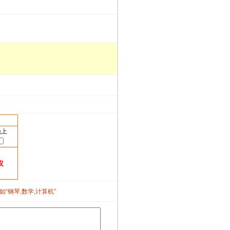
晚上
议
如“钢琴,数学,计算机”