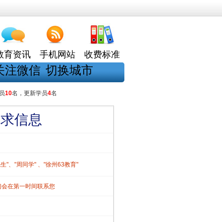
教育资讯
手机网站
收费标准
关注微信
切换城市
员
10
名，更新学员
4
名
需求信息
、"周同学" 、"徐州63教育"
们会在第一时间联系您