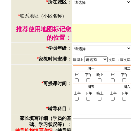
*
所在城区：
*
联系地址（小区名称）：
推荐使用地图标记您
的位置：
*
学员年级：
*
家教时间安排：
每周上
次课 ；每次
周一
周二
上午
下午
晚上
上午
下午
*
可授课时间：
周五
周六
上午
下午
晚上
上午
下午
*
辅导科目：
家长填写详细（学员的基
础、学习状况等）：
辅导机构填写详细
（辅导班