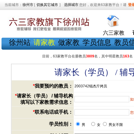
当前城市：
徐州市
[
切换其它城市
]
选择城市
您好，欢迎来63家教平台！请
登
六三家教
徐州站
请家教
做家教
学员信息
教员
目前，63家教平台在册教员
3809
名，其中明星教员
163
名
请家长（学员） / 
*
我要预约的教员：
2003742锟杰斤拷员
*
请家长（学员） / 辅导机构
如
填写以下家教需求信息：
*
联系电话或手机：
您
学员性别：
男
女
男女不限